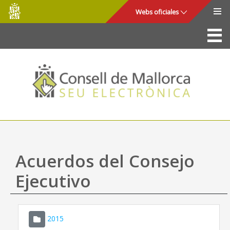
Consell
Saltar al contenido principal
Webs oficiales
de
Mallorca
La Sede
Consejo de Mallorca
Acceso y seguridad
Utilidades
Trámites y servicios
Acuerdos del Consejo
Mapa web
Ejecutivo
Ayuda
2015