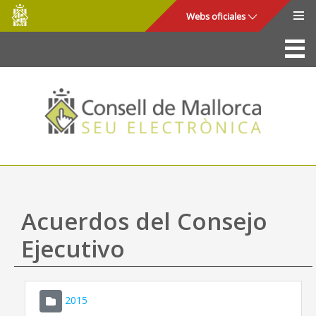
Consell
Saltar al contenido principal
Webs oficiales
de
Mallorca
La Sede
Consejo de Mallorca
Acceso y seguridad
Utilidades
Trámites y servicios
Acuerdos del Consejo
Mapa web
Ejecutivo
Ayuda
2015