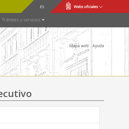
CA
ES
Webs oficiales
NSPARENCIA
Trámites y servicios
Mapa web
Ayuda
ecutivo