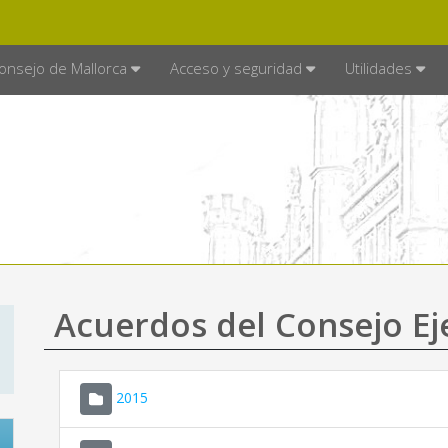
E MALLORCA
MALLORCA.ES
TRA
SEDE ELECTRÓNICA
onsejo de Mallorca
Acceso y seguridad
Utilidades
Acuerdos del Consejo Ej
2015