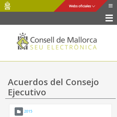
Consell
Saltar al contenido principal
Webs oficiales
de
Mallorca
La Sede
Consejo de Mallorca
Acceso y seguridad
Utilidades
Trámites y servicios
Acuerdos del Consejo
Mapa web
Ejecutivo
Ayuda
2015