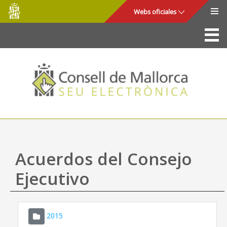
Consell
Saltar al contenido principal
Webs oficiales
de
Mallorca
La Sede
Consejo de Mallorca
Acceso y seguridad
Utilidades
Trámites y servicios
Acuerdos del Consejo
Mapa web
Ejecutivo
Ayuda
2015