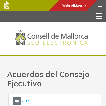
Consell
Saltar al contenido principal
Webs oficiales
de
Mallorca
La Sede
Consejo de Mallorca
Acceso y seguridad
Utilidades
Trámites y servicios
Acuerdos del Consejo
Mapa web
Ejecutivo
Ayuda
2015