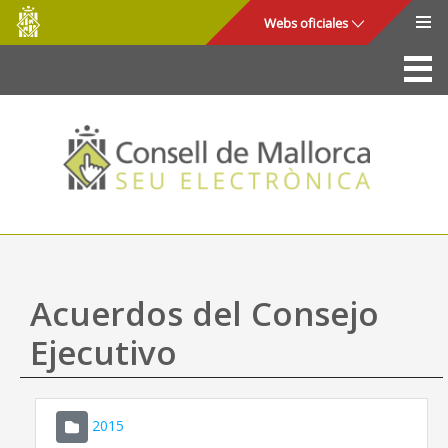
Consell
Saltar al contenido principal
Webs oficiales
de
Mallorca
La Sede
Consejo de Mallorca
Acceso y seguridad
Utilidades
Trámites y servicios
Acuerdos del Consejo
Mapa web
Ejecutivo
Ayuda
2015