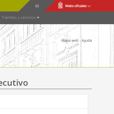
CA
ES
Webs oficiales
NSPARENCIA
Trámites y servicios
Mapa web
Ayuda
ecutivo