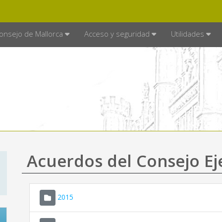
E MALLORCA
MALLORCA.ES
TRA
SEDE ELECTRÓNICA
onsejo de Mallorca
Acceso y seguridad
Utilidades
Acuerdos del Consejo Ej
2015