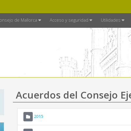
E MALLORCA
MALLORCA.ES
TRA
SEDE ELECTRÓNICA
onsejo de Mallorca
Acceso y seguridad
Utilidades
Acuerdos del Consejo Ej
2015