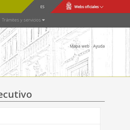
CA
ES
Webs oficiales
NSPARENCIA
Trámites y servicios
Mapa web
Ayuda
ecutivo