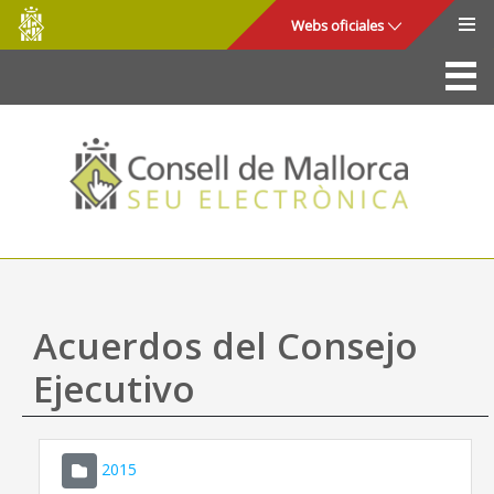
Consell
Saltar al contenido principal
Webs oficiales
de
Mallorca
La Sede
Consejo de Mallorca
Acceso y seguridad
Utilidades
Trámites y servicios
Acuerdos del Consejo
Mapa web
Ejecutivo
Ayuda
2015