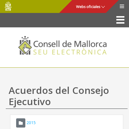
Consell
Saltar al contenido principal
Webs oficiales
de
Mallorca
La Sede
Consejo de Mallorca
Acceso y seguridad
Utilidades
Trámites y servicios
Acuerdos del Consejo
Mapa web
Ejecutivo
Ayuda
2015