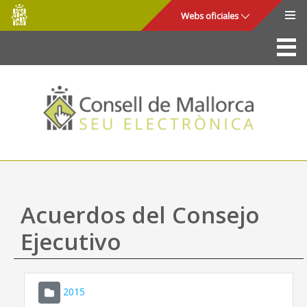
Consell
Saltar al contenido principal
Webs oficiales
de
Mallorca
La Sede
Consejo de Mallorca
Acceso y seguridad
Utilidades
Trámites y servicios
Acuerdos del Consejo
Mapa web
Ejecutivo
Ayuda
2015