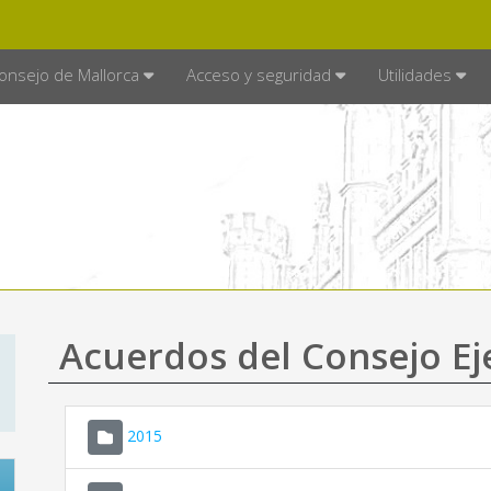
E MALLORCA
MALLORCA.ES
TRA
SEDE ELECTRÓNICA
onsejo de Mallorca
Acceso y seguridad
Utilidades
Acuerdos del Consejo Ej
2015