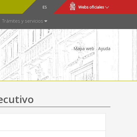
CA
ES
Webs oficiales
NSPARENCIA
Trámites y servicios
Mapa web
Ayuda
ecutivo