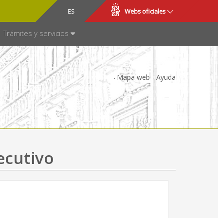
CA
ES
Webs oficiales
NSPARENCIA
Trámites y servicios
Mapa web
Ayuda
ecutivo