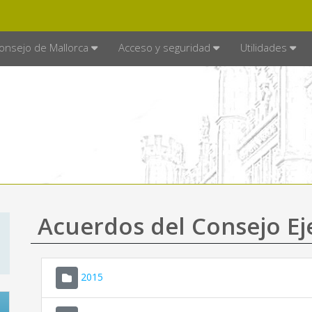
E MALLORCA
MALLORCA.ES
TRA
SEDE ELECTRÓNICA
onsejo de Mallorca
Acceso y seguridad
Utilidades
Acuerdos del Consejo Ej
2015