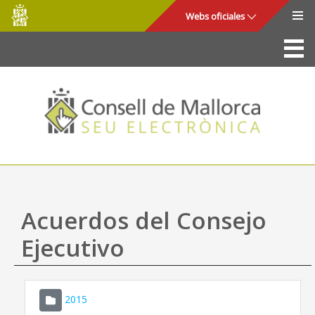
Consell
Saltar al contenido principal
Webs oficiales
de
Mallorca
La Sede
Consejo de Mallorca
Acceso y seguridad
Utilidades
Trámites y servicios
Acuerdos del Consejo
Mapa web
Ejecutivo
Ayuda
2015