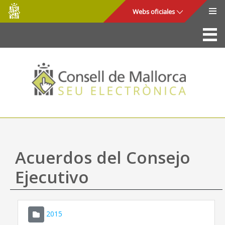
Consell
Saltar al contenido principal
Webs oficiales
de
Mallorca
La Sede
Consejo de Mallorca
Acceso y seguridad
Utilidades
Trámites y servicios
Acuerdos del Consejo
Mapa web
Ejecutivo
Ayuda
2015