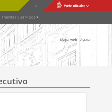
CA
ES
Webs oficiales
NSPARENCIA
Trámites y servicios
Mapa web
Ayuda
ecutivo