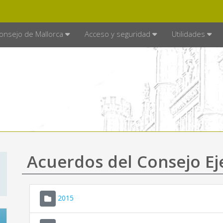
E MALLORCA
MALLORCA.ES
TRA
SEDE ELECTRÓNICA
onsejo de Mallorca
Acceso y seguridad
Utilidades
Acuerdos del Consejo Ej
2015