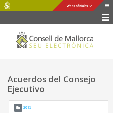
Consell
Saltar al contenido principal
Webs oficiales
de
Mallorca
La Sede
Consejo de Mallorca
Acceso y seguridad
Utilidades
Trámites y servicios
Acuerdos del Consejo
Mapa web
Ejecutivo
Ayuda
2015