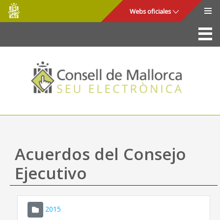
Consell
Saltar al contenido principal
Webs oficiales
de
Mallorca
La Sede
Consejo de Mallorca
Acceso y seguridad
Utilidades
Trámites y servicios
Acuerdos del Consejo
Mapa web
Ejecutivo
Ayuda
2015