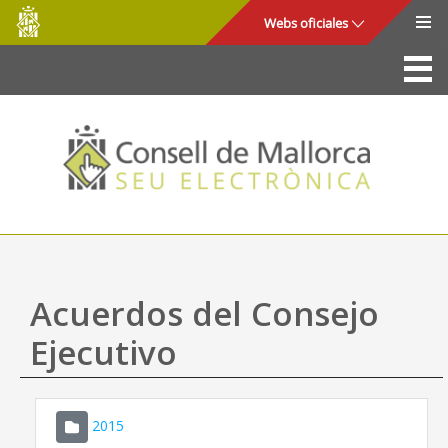
Consell
Saltar al contenido principal
Webs oficiales
de
Mallorca
La Sede
Consejo de Mallorca
Acceso y seguridad
Utilidades
Trámites y servicios
Acuerdos del Consejo
Mapa web
Ejecutivo
Ayuda
2015