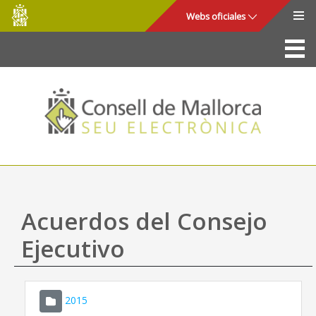
Consell
Saltar al contenido principal
Webs oficiales
de
Mallorca
La Sede
Consejo de Mallorca
Acceso y seguridad
Utilidades
Trámites y servicios
Acuerdos del Consejo
Mapa web
Ejecutivo
Ayuda
2015