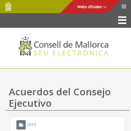
Consell
Saltar al contenido principal
Webs oficiales
de
Mallorca
La Sede
Consejo de Mallorca
Acceso y seguridad
Utilidades
Trámites y servicios
Acuerdos del Consejo
Mapa web
Ejecutivo
Ayuda
2015