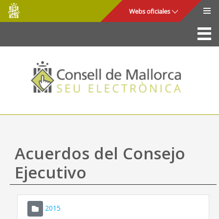
Consell
Saltar al contenido principal
Webs oficiales
de
Mallorca
La Sede
Consejo de Mallorca
Acceso y seguridad
Utilidades
Trámites y servicios
Acuerdos del Consejo
Mapa web
Ejecutivo
Ayuda
2015