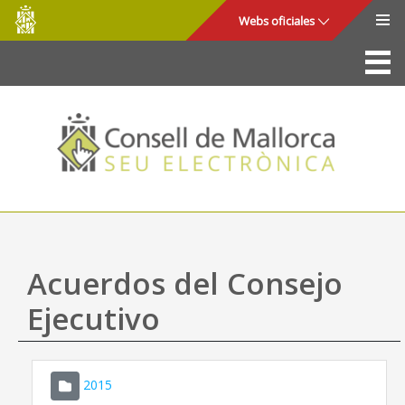
Consell
Saltar al contenido principal
Webs oficiales
de
Mallorca
La Sede
Consejo de Mallorca
Acceso y seguridad
Utilidades
Trámites y servicios
Acuerdos del Consejo
Mapa web
Ejecutivo
Ayuda
2015