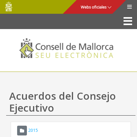
Consell
Saltar al contenido principal
Webs oficiales
de
Mallorca
La Sede
Consejo de Mallorca
Acceso y seguridad
Utilidades
Trámites y servicios
Acuerdos del Consejo
Mapa web
Ejecutivo
Ayuda
2015