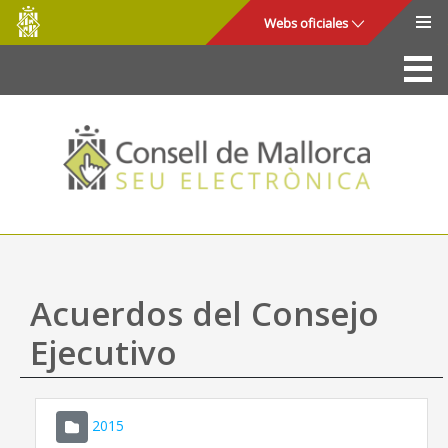
Consell
Saltar al contenido principal
Webs oficiales
de
Mallorca
La Sede
Consejo de Mallorca
Acceso y seguridad
Utilidades
Trámites y servicios
Acuerdos del Consejo
Mapa web
Ejecutivo
Ayuda
2015