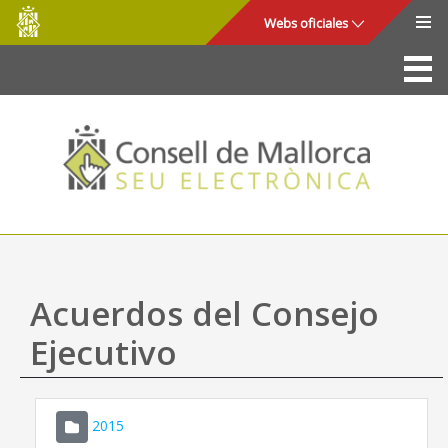
Consell
Saltar al contenido principal
Webs oficiales
de
Mallorca
La Sede
Consejo de Mallorca
Acceso y seguridad
Utilidades
Trámites y servicios
Acuerdos del Consejo
Mapa web
Ejecutivo
Ayuda
2015