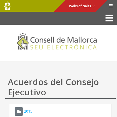
Consell
Saltar al contenido principal
Webs oficiales
de
Mallorca
La Sede
Consejo de Mallorca
Acceso y seguridad
Utilidades
Trámites y servicios
Acuerdos del Consejo
Mapa web
Ejecutivo
Ayuda
2015