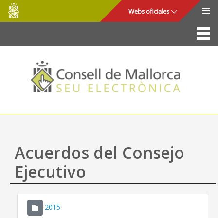
Consell
Saltar al contenido principal
Webs oficiales
de
Mallorca
La Sede
Consejo de Mallorca
Acceso y seguridad
Utilidades
Trámites y servicios
Acuerdos del Consejo
Mapa web
Ejecutivo
Ayuda
2015