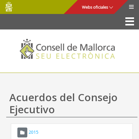
Consell
Saltar al contenido principal
Webs oficiales
de
Mallorca
La Sede
Consejo de Mallorca
Acceso y seguridad
Utilidades
Trámites y servicios
Acuerdos del Consejo
Mapa web
Ejecutivo
Ayuda
2015