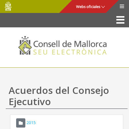
Consell
Saltar al contenido principal
Webs oficiales
de
Mallorca
La Sede
Consejo de Mallorca
Acceso y seguridad
Utilidades
Trámites y servicios
Acuerdos del Consejo
Mapa web
Ejecutivo
Ayuda
2015