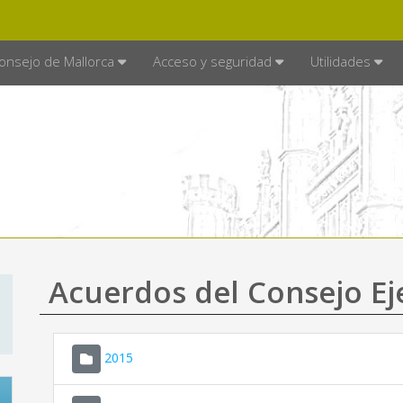
E MALLORCA
MALLORCA.ES
TRA
SEDE ELECTRÓNICA
onsejo de Mallorca
Acceso y seguridad
Utilidades
Acuerdos del Consejo Ej
2015