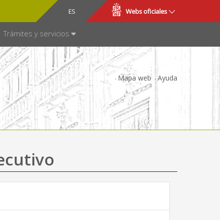
CA
ES
Webs oficiales
NSPARENCIA
Trámites y servicios
Mapa web
Ayuda
ecutivo