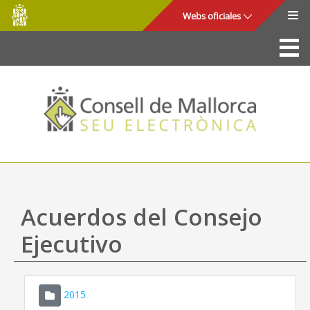
Consell
Saltar al contenido principal
Webs oficiales
de
Mallorca
La Sede
Consejo de Mallorca
Acceso y seguridad
Utilidades
Trámites y servicios
Acuerdos del Consejo
Mapa web
Ejecutivo
Ayuda
2015