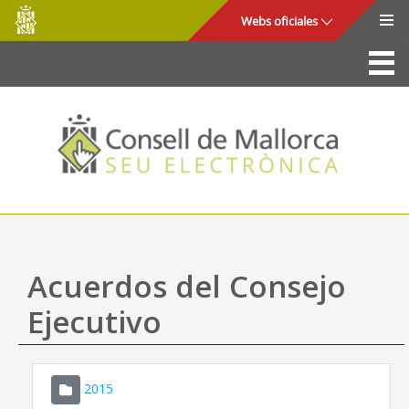
Consell
Saltar al contenido principal
Webs oficiales
de
Mallorca
La Sede
Consejo de Mallorca
Acceso y seguridad
Utilidades
Trámites y servicios
Acuerdos del Consejo
Mapa web
Ejecutivo
Ayuda
2015