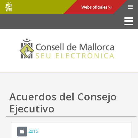
Consell
Saltar al contenido principal
Webs oficiales
de
Mallorca
La Sede
Consejo de Mallorca
Acceso y seguridad
Utilidades
Trámites y servicios
Acuerdos del Consejo
Mapa web
Ejecutivo
Ayuda
2015