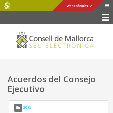
Consell
Saltar al contenido principal
Webs oficiales
de
Mallorca
La Sede
Consejo de Mallorca
Acceso y seguridad
Utilidades
Trámites y servicios
Acuerdos del Consejo
Mapa web
Ejecutivo
Ayuda
2015