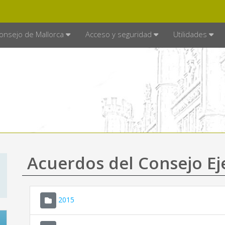
E MALLORCA
MALLORCA.ES
TRA
SEDE ELECTRÓNICA
onsejo de Mallorca
Acceso y seguridad
Utilidades
Acuerdos del Consejo Ej
2015