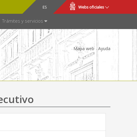
CA
ES
Webs oficiales
NSPARENCIA
Trámites y servicios
Mapa web
Ayuda
ecutivo