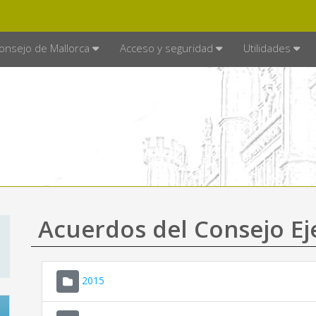
E MALLORCA
MALLORCA.ES
TRA
SEDE ELECTRÓNICA
onsejo de Mallorca
Acceso y seguridad
Utilidades
Acuerdos del Consejo Ej
2015