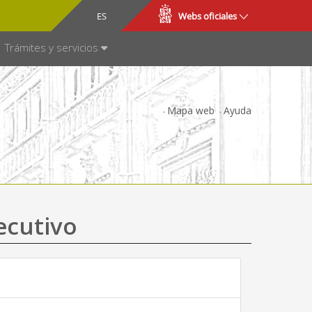
CA
ES
Webs oficiales
NSPARENCIA
Trámites y servicios
Mapa web
Ayuda
ecutivo