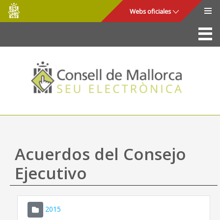
Consell
Saltar al contenido principal
Webs oficiales
de
Mallorca
La Sede
Consejo de Mallorca
Acceso y seguridad
Utilidades
Trámites y servicios
Acuerdos del Consejo
Mapa web
Ejecutivo
Ayuda
2015