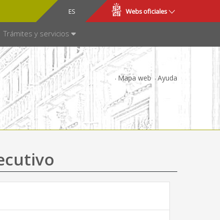
CA
ES
Webs oficiales
NSPARENCIA
Trámites y servicios
Mapa web
Ayuda
ecutivo