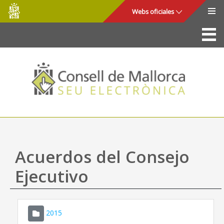
Consell
Saltar al contenido principal
Webs oficiales
de
Mallorca
La Sede
Consejo de Mallorca
Acceso y seguridad
Utilidades
Trámites y servicios
Acuerdos del Consejo
Mapa web
Ejecutivo
Ayuda
2015