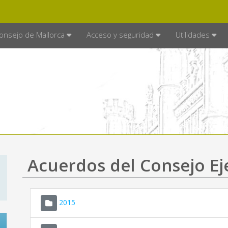
E MALLORCA
MALLORCA.ES
TRA
SEDE ELECTRÓNICA
onsejo de Mallorca
Acceso y seguridad
Utilidades
Acuerdos del Consejo Ej
2015