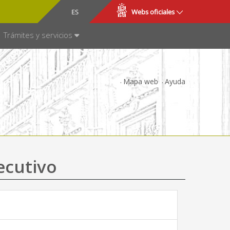
CA
ES
Webs oficiales
NSPARENCIA
Trámites y servicios
Mapa web
Ayuda
ecutivo