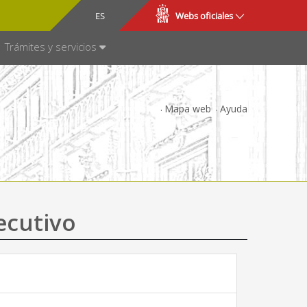
CA
ES
Webs oficiales
NSPARENCIA
Trámites y servicios
Mapa web
Ayuda
ecutivo