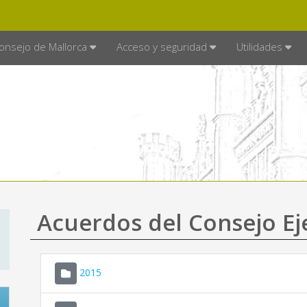
E MALLORCA
MALLORCA.ES
TRA
SEDE ELECTRÓNICA
onsejo de Mallorca
Acceso y seguridad
Utilidades
Acuerdos del Consejo Ej
2015