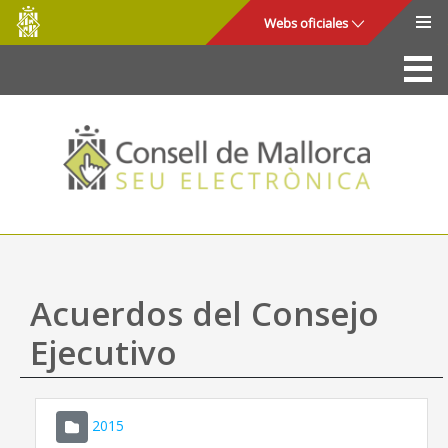
Consell
Saltar al contenido principal
Webs oficiales
de
Mallorca
La Sede
Consejo de Mallorca
Acceso y seguridad
Utilidades
Trámites y servicios
Acuerdos del Consejo
Mapa web
Ejecutivo
Ayuda
2015