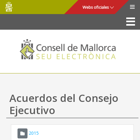
Consell
Saltar al contenido principal
Webs oficiales
de
Mallorca
La Sede
Consejo de Mallorca
Acceso y seguridad
Utilidades
Trámites y servicios
Acuerdos del Consejo
Mapa web
Ejecutivo
Ayuda
2015