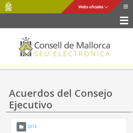
Consell
Saltar al contenido principal
Webs oficiales
de
Mallorca
La Sede
Consejo de Mallorca
Acceso y seguridad
Utilidades
Trámites y servicios
Acuerdos del Consejo
Mapa web
Ejecutivo
Ayuda
2015