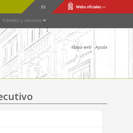
CA
ES
Webs oficiales
NSPARENCIA
Trámites y servicios
Mapa web
Ayuda
ecutivo