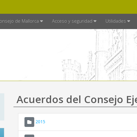
E MALLORCA
MALLORCA.ES
TRA
SEDE ELECTRÓNICA
onsejo de Mallorca
Acceso y seguridad
Utilidades
Acuerdos del Consejo Ej
2015