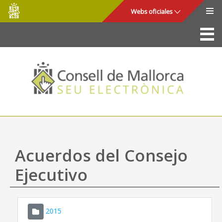
Consell
Saltar al contenido principal
Webs oficiales
de
Mallorca
La Sede
Consejo de Mallorca
Acceso y seguridad
Utilidades
Trámites y servicios
Acuerdos del Consejo
Mapa web
Ejecutivo
Ayuda
2015