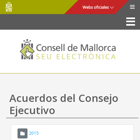
Consell
Saltar al contenido principal
Webs oficiales
de
Mallorca
La Sede
Consejo de Mallorca
Acceso y seguridad
Utilidades
Trámites y servicios
Acuerdos del Consejo
Mapa web
Ejecutivo
Ayuda
2015