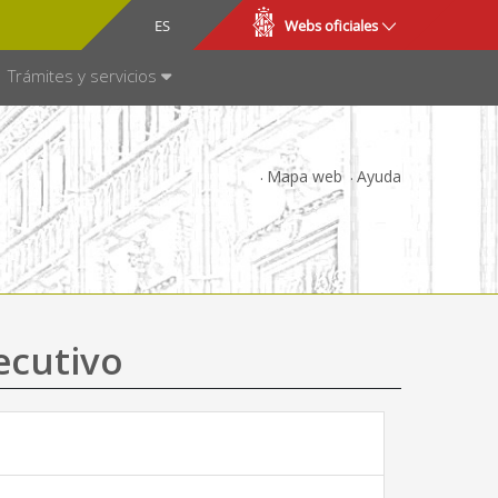
CA
ES
Webs oficiales
NSPARENCIA
Trámites y servicios
Mapa web
Ayuda
ecutivo