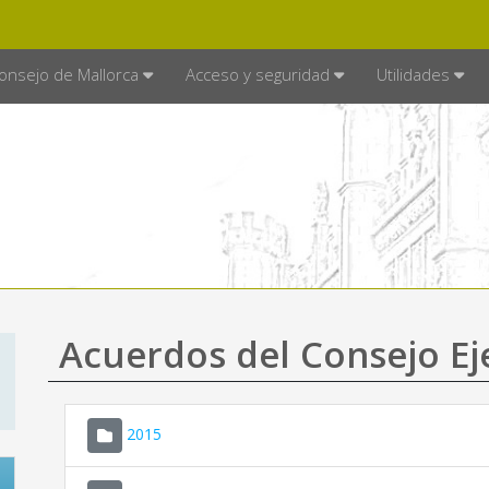
E MALLORCA
MALLORCA.ES
TRA
SEDE ELECTRÓNICA
onsejo de Mallorca
Acceso y seguridad
Utilidades
Acuerdos del Consejo Ej
2015